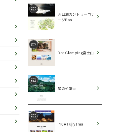
河口湖カントリーコテ
ージBan
Dot Glamping富士山
星のや富士
PICA Fujiyama