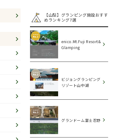
【山梨】グランピング施設おすす
めランキング7選
enico.Mt.Fuji Resort&
Glamping
ビジョングランピング
リゾート山中湖
グランドーム富士忍野