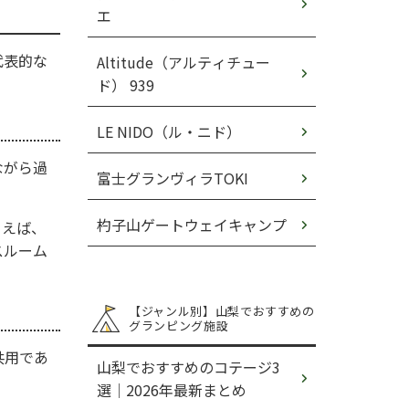
エ
代表的な
Altitude（アルティチュー
ド） 939
LE NIDO（ル・ニド）
ながら過
富士グランヴィラTOKI
杓子山ゲートウェイキャンプ
とえば、
スルーム
【ジャンル別】山梨でおすすめの
グランピング施設
共用であ
山梨でおすすめのコテージ3
選│2026年最新まとめ