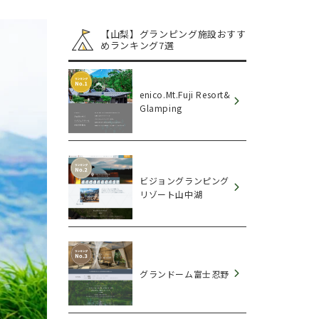
【山梨】グランピング施設おすす
めランキング7選
enico.Mt.Fuji Resort&
Glamping
ビジョングランピング
リゾート山中湖
グランドーム富士忍野