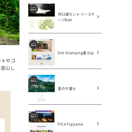
河口湖カントリーコテ
ージBan
Dot Glamping富士山
ントやコ
も安心し
星のや富士
PICA Fujiyama