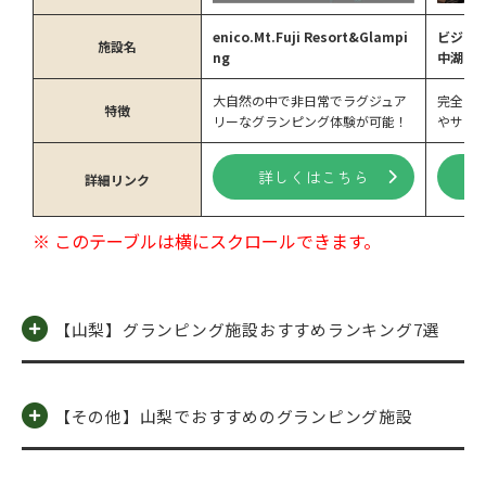
enico.Mt.Fuji Resort&Glampi
ビジョ
施設名
ng
中湖
大自然の中で非日常でラグジュア
完全プ
特徴
リーなグランピング体験が可能！
やサウ
詳しくはこちら
詳細リンク
【山梨】グランピング施設おすすめランキング7選
【その他】山梨でおすすめのグランピング施設