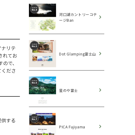
河口湖カントリーコテ
ージBan
アナリテ
Dot Glamping富士山
されてお
すので、
てくださ
星のや富士
提供する
PICA Fujiyama