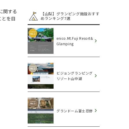
に関する
【山梨】グランピング施設おすす
ことを目
めランキング7選
enico.Mt.Fuji Resort&
Glamping
ビジョングランピング
リゾート山中湖
グランドーム富士忍野