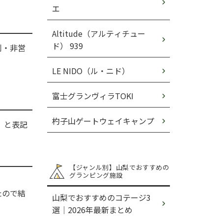
エ
Altitude（アルティチュー
ド） 939
利・非営
LE NIDO（ル・ニド）
富士グランヴィラTOKI
杓子山ゲートウェイキャンプ
」と表記
【ジャンル別】山梨でおすすめの
グランピング施設
たので結
山梨でおすすめのコテージ3
選│2026年最新まとめ